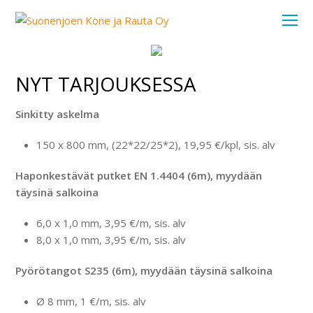
O
Mo
M
NYT TARJOUKSESSA
Sinkitty askelma
150 x 800 mm, (22*22/25*2), 19,95 €/kpl, sis. alv
Haponkestävät putket EN 1.4404 (6m), myydään
täysinä salkoina
6,0 x 1,0 mm, 3,95 €/m, sis. alv
8,0 x 1,0 mm, 3,95 €/m, sis. alv
Pyörötangot S235 (6m), myydään täysinä salkoina
Ø 8 mm, 1 €/m, sis. alv