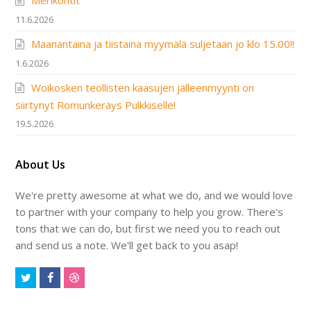
Merikontit
11.6.2026
Maanantaina ja tiistaina myymälä suljetaan jo klo 15.00!!
1.6.2026
Woikosken teollisten kaasujen jälleenmyynti on
siirtynyt Romunkeräys Pulkkiselle!
19.5.2026
About Us
We're pretty awesome at what we do, and we would love
to partner with your company to help you grow. There's
tons that we can do, but first we need you to reach out
and send us a note. We'll get back to you asap!
Twitter
Facebook
Dribbble