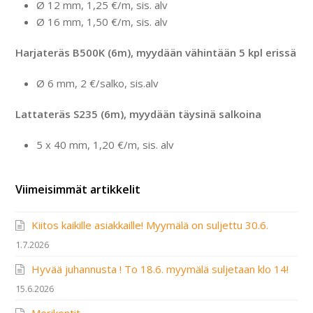
Ø 12 mm, 1,25 €/m, sis. alv
Ø 16 mm, 1,50 €/m, sis. alv
Harjateräs B500K (6m), myydään vähintään 5 kpl erissä
Ø 6 mm, 2 €/salko, sis.alv
Lattateräs S235 (6m), myydään täysinä salkoina
5 x 40 mm, 1,20 €/m, sis. alv
Viimeisimmät artikkelit
Kiitos kaikille asiakkaille! Myymälä on suljettu 30.6.
1.7.2026
Hyvää juhannusta ! To 18.6. myymälä suljetaan klo 14!
15.6.2026