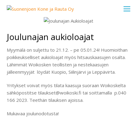
O
Mo
M
Joulunajan aukioloajat
Myymälä on suljettu to 21.12. – pe 05.01.24! Huomioithan
poikkeukselliset aukioloajat myös hitsauskaasujen osalta.
Lähimmät Woikosken teollisten ja nestekaasujen
jälleenmyyjät löydät Kuopio, Siilinjärvi ja Leppävirta.
Yritykset voivat myös tilata kaasuja suoraan Woikoskelta
sähköpostitse tilaukset@woikoski.fi tai soittamalla p.040
166 2023. Teethän tilauksen ajoissa.
Mukavaa joulunodotusta!