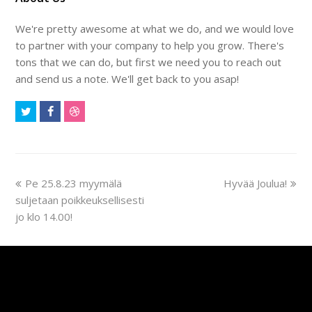
We're pretty awesome at what we do, and we would love
to partner with your company to help you grow. There's
tons that we can do, but first we need you to reach out
and send us a note. We'll get back to you asap!
Twitter
Facebook
Dribbble
previous
next
Pe 25.8.23 myymälä
Hyvää Joulua!
post:
post:
suljetaan poikkeuksellisesti
jo klo 14.00!