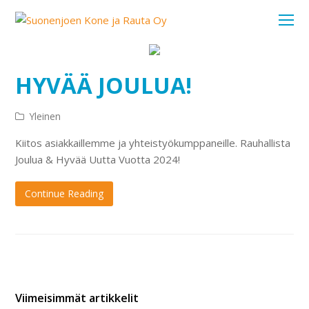
O
Mo
M
HYVÄÄ JOULUA!
Yleinen
Kiitos asiakkaillemme ja yhteistyökumppaneille. Rauhallista
Joulua & Hyvää Uutta Vuotta 2024!
Continue Reading
Viimeisimmät artikkelit