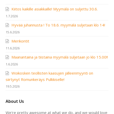
Kiitos kaikille asiakkaille! Myymälä on suljettu 30.6.
1.7.2026
Hyvää juhannusta ! To 18.6. myymälä suljetaan klo 14!
15.6.2026
Merikontit
11.6.2026
Maanantaina ja tiistaina myymälä suljetaan jo klo 15.00!!
1.6.2026
Woikosken teollisten kaasujen jälleenmyynti on
siirtynyt Romunkeräys Pulkkiselle!
19.5.2026
About Us
We're pretty awesome at what we do, and we would love