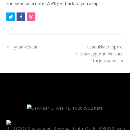
and send us a note. We'll get back to you asap!
Twitter
Facebook
Dribbble
previous
next
Hyvää kesää!
Laadukkaat Optrel
post:
post:
hitsauskypärät lokakuun
tarjouksessa!