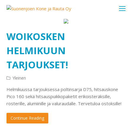
O
Mo
M
WOIKOSKEN
HELMIKUUN
TARJOUKSET!
Yleinen
Helmikuussa tarjouksessa poltinsarja D75, hitsauskone
Pico 160 sekä hitsauspuikkopaketit erikoisteräksille,
rosterille, alumiinille ja valuraudalle. Tervetuloa ostoksille!
Continue Reading