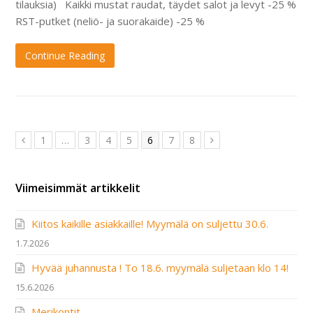
tilauksia) Kaikki mustat raudat, täydet salot ja levyt -25 %
RST-putket (neliö- ja suorakaide) -25 %
Continue Reading
Page
Page
Page
Page
Page
Page
Page
1
…
3
4
5
6
7
8
Previous
Next
Viimeisimmät artikkelit
Kiitos kaikille asiakkaille! Myymälä on suljettu 30.6.
1.7.2026
Hyvää juhannusta ! To 18.6. myymälä suljetaan klo 14!
15.6.2026
Merikontit