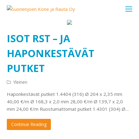
O
Mo
M
ISOT RST – JA
HAPONKESTÄVÄT
PUTKET
Yleinen
Haponkestävät putket 1.4404 (316) Ø 204 x 2,35 mm
40,00 €/m Ø 168,3 x 2,0 mm 28,00 €/m Ø 139,7 x 2,0
mm 24,00 €/m Ruostumattomat putket 1.4301 (304) Ø…
Continue Reading