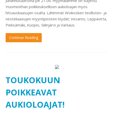
Juhannusaattona pe 21.06. myymälämme on suljettu.
Huomioithan poikkeuksellisen aukioloajan myös
hitsauskaasujen osalta. Lähimmät Woikosken teollisten- ja
nestekaasujen myyntipisteen löydät; Vesanto, Leppävirta,
Pieksämäki, Kuopio, Siilinjärvi ja Varkaus.
Continue Reading
TOUKOKUUN
POIKKEAVAT
AUKIOLOAJAT!