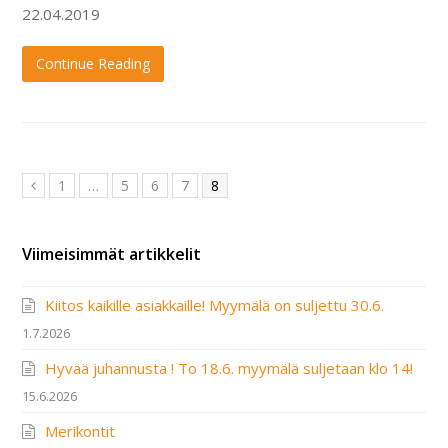
22.04.2019
Continue Reading
Page
Page
Page
Page
Page
1
…
5
6
7
8
Previous
Viimeisimmät artikkelit
Kiitos kaikille asiakkaille! Myymälä on suljettu 30.6.
1.7.2026
Hyvää juhannusta ! To 18.6. myymälä suljetaan klo 14!
15.6.2026
Merikontit